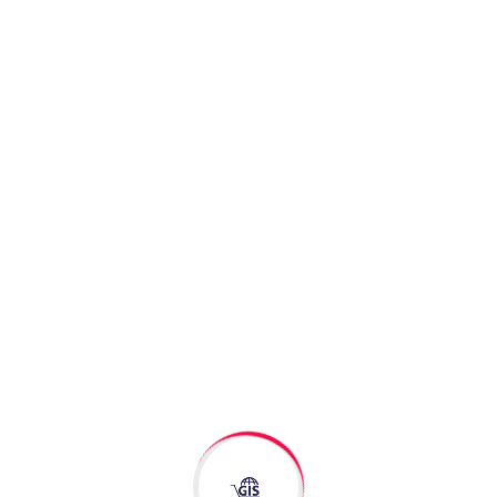
 un message.
Email